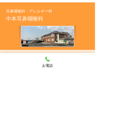
耳鼻咽喉科・アレルギー科
中本耳鼻咽喉科
〒510-0303
三重県津市河芸町東千里24
お電話
診療時間 /
月・火・水・金曜
午前9:00～12:
00 / 午後15:30～18:30
土曜
午前 9:00～12:30
休診日 / 木曜日・日曜日・祝日・
土曜日午後